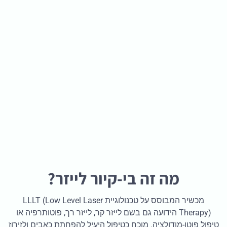
מה זה בי-קיור לייזר?
מכשיר המבוסס על טכנולוגיית LLLT (Low Level Laser
Therapy) הידועה גם בשם לייזר קר, לייזר רך, פוטותרפיה או
טיפול פוטו-מודולציה. מוכח כטיפול היעיל להפחתת כאבים ולזירוז