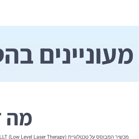
מעוניינים בה
מה ז