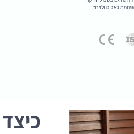
יר המבוסס על טכנולוגיית LLLT (Low Level Laser Therapy) הידועה גם בשם לייזר קר,
הפחתת כאבים ולזירוז
כיצד 