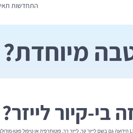
התחדשות תאי
טבה מיוחדת?
ה בי-קיור לייזר?
מכשיר המבוסס על טכנולוגיית LLLT (Low Level Laser Therapy) הידועה גם בשם לייזר קר, לייזר רך, פוטות